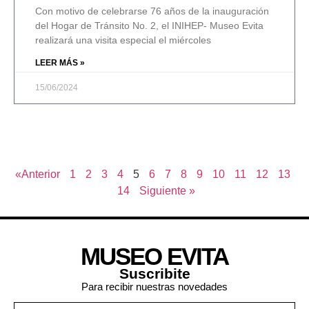
Con motivo de celebrarse 76 años de la inauguración
del Hogar de Tránsito No. 2, el INIHEP- Museo Evita
realizará una visita especial el miércoles
LEER MÁS »
15/06/2024
«Anterior
1
2
3
4
5
6
7
8
9
10
11
12
13
14
Siguiente »
MUSEO EVITA
Suscribite
Para recibir nuestras novedades