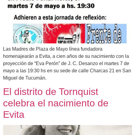
Las Madres de Plaza de Mayo línea fundadora
homenajearán a Evita, a cien años de su nacimiento con la
proyección de “Eva Perón” de J. C. Desanzo el martes 7 de
mayo a las 19:30 hs en su sede de calle Charcas 21 en San
Miguel de Tucumán.
El distrito de Tornquist
celebra el nacimiento de
Evita