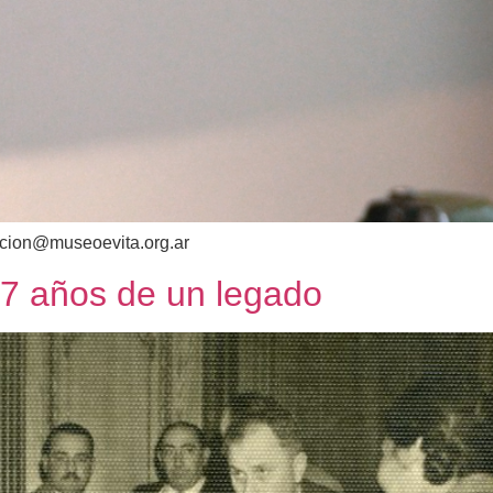
ripcion@museoevita.org.ar
7 años de un legado