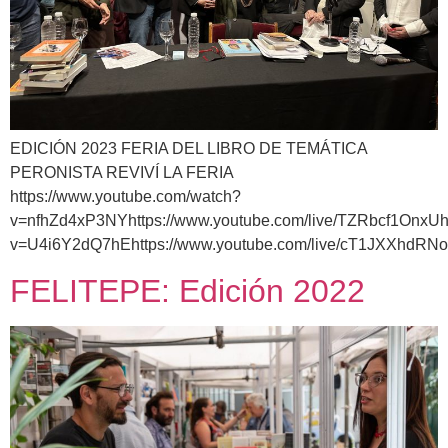
EDICIÓN 2023 FERIA DEL LIBRO DE TEMÁTICA
PERONISTA REVIVÍ LA FERIA
https://www.youtube.com/watch?
v=nfhZd4xP3NYhttps://www.youtube.com/live/TZRbcf1OnxUh
v=U4i6Y2dQ7hEhttps://www.youtube.com/live/cT1JXXhdRNo
FELITEPE: Edición 2022