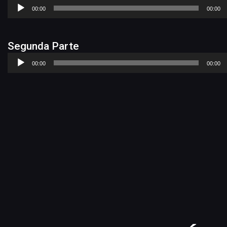
Reproductor
00:00
00:00
de
audio
Segunda Parte
Reproductor
00:00
00:00
de
audio