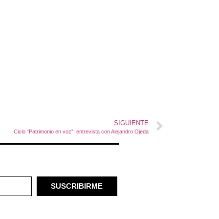
SIGUIENTE
Ciclo “Patrimonio en voz”: entrevista con Alejandro Ojeda
SUSCRIBIRME