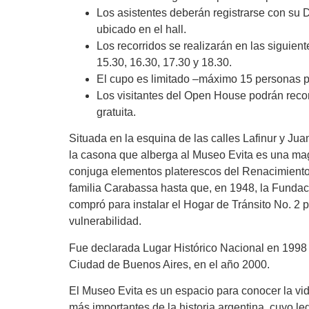
Los asistentes deberán
registrarse con su
ubicado en el hall.
Los recorridos se realizarán en las siguien
15.30, 16.30, 17.30 y 18.30.
El cupo es limitado –
máximo 15 personas p
Los visitantes del Open House podrán recor
gratuita.
Situada en la esquina de las calles Lafinur y Jua
la casona que alberga al Museo Evita es una ma
conjuga elementos platerescos del Renacimiento 
familia Carabassa hasta que, en 1948, la Funda
compró para instalar el Hogar de Tránsito No. 2 
vulnerabilidad.
Fue declarada Lugar Histórico Nacional en 1998 y 
Ciudad de Buenos Aires, en el año 2000.
El Museo Evita es un espacio para conocer la vid
más importantes de la historia argentina, cuyo l